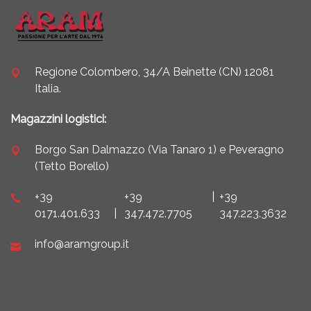
Regione Colombero, 34/A Beinette (CN) 12081
Italia.
Magazzini logistici:
Borgo San Dalmazzo (Via Tanaro 1) e Peveragno
(Tetto Borello)
+39
+39
|
+39
0171.401.633
|
347.472.7705
347.223.3632
info@aramgroup.it