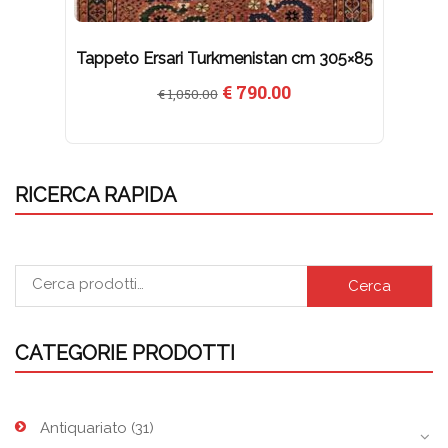
Tappeto Ersari Turkmenistan cm 305×85
Il
Il
€
790.00
€
1,050.00
prezzo
prezzo
originale
attuale
era:
è:
€ 1,050.00.
€ 790.00.
RICERCA RAPIDA
Cerca
CATEGORIE PRODOTTI
Antiquariato
(31)