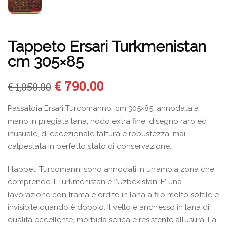
Tappeto Ersari Turkmenistan
cm 305×85
Il
Il
€
790.00
€
1,050.00
prezzo
prezzo
originale
attuale
Passatoia Ersari Turcomanno, cm 305×85, annodata a
era:
è:
mano in pregiata lana, nodo extra fine, disegno raro ed
€ 1,050.00.
€ 790.00.
inusuale, di eccezionale fattura e robustezza, mai
calpestata in perfetto stato di conservazione.
I tappeti Turcomanni sono annodati in un’ampia zona che
comprende il Turkmenistan e l’Uzbekistan. E’ una
lavorazione con trama e ordito in lana a filo molto sottile e
invisibile quando è doppio. Il vello è anch’esso in lana di
qualità eccellente, morbida serica e resistente all’usura. La