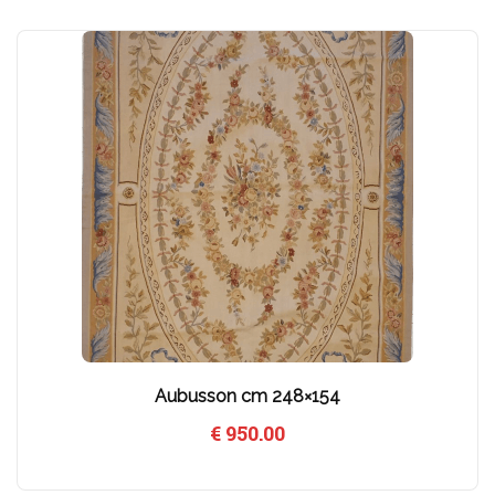
Aubusson cm 248×154
€
950.00