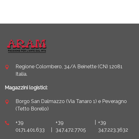
Regione Colombero, 34/A Beinette (CN) 12081
Italia.
Magazzini logistici:
Borgo San Dalmazzo (Via Tanaro 1) e Peveragno
(Tetto Borello)
+39
+39
|
+39
0171.401.633
|
347.472.7705
347.223.3632