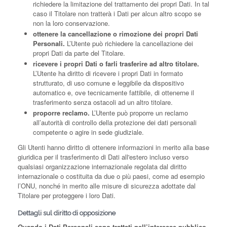
richiedere la limitazione del trattamento dei propri Dati. In tal
caso il Titolare non tratterà i Dati per alcun altro scopo se
non la loro conservazione.
ottenere la cancellazione o rimozione dei propri Dati
Personali.
L’Utente può richiedere la cancellazione dei
propri Dati da parte del Titolare.
ricevere i propri Dati o farli trasferire ad altro titolare.
L’Utente ha diritto di ricevere i propri Dati in formato
strutturato, di uso comune e leggibile da dispositivo
automatico e, ove tecnicamente fattibile, di ottenerne il
trasferimento senza ostacoli ad un altro titolare.
proporre reclamo.
L’Utente può proporre un reclamo
all’autorità di controllo della protezione dei dati personali
competente o agire in sede giudiziale.
Gli Utenti hanno diritto di ottenere informazioni in merito alla base
giuridica per il trasferimento di Dati all'estero incluso verso
qualsiasi organizzazione internazionale regolata dal diritto
internazionale o costituita da due o più paesi, come ad esempio
l’ONU, nonché in merito alle misure di sicurezza adottate dal
Titolare per proteggere i loro Dati.
Dettagli sul diritto di opposizione
Quando i Dati Personali sono trattati nell’interesse pubblico,