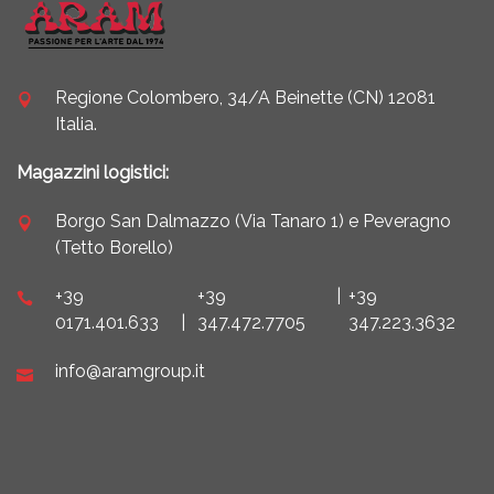
Regione Colombero, 34/A Beinette (CN) 12081
Italia.
Magazzini logistici:
Borgo San Dalmazzo (Via Tanaro 1) e Peveragno
(Tetto Borello)
+39
+39
|
+39
0171.401.633
|
347.472.7705
347.223.3632
info@aramgroup.it