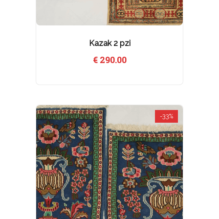
Kazak 2 pzi
€
290.00
-33%