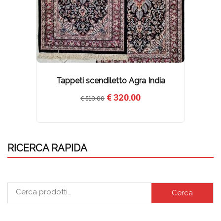
Tappeti scendiletto Agra India
Il
Il
€
320.00
€
510.00
prezzo
prezzo
originale
attuale
era:
è:
€ 510.00.
€ 320.00.
RICERCA RAPIDA
Cerca