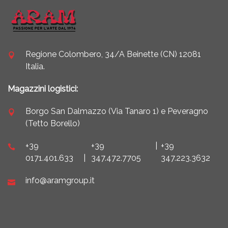
Regione Colombero, 34/A Beinette (CN) 12081
Italia.
Magazzini logistici:
Borgo San Dalmazzo (Via Tanaro 1) e Peveragno
(Tetto Borello)
+39
+39
|
+39
0171.401.633
|
347.472.7705
347.223.3632
info@aramgroup.it