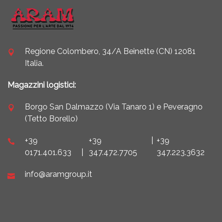
Regione Colombero, 34/A Beinette (CN) 12081
Italia.
Magazzini logistici:
Borgo San Dalmazzo (Via Tanaro 1) e Peveragno
(Tetto Borello)
+39
+39
|
+39
0171.401.633
|
347.472.7705
347.223.3632
info@aramgroup.it