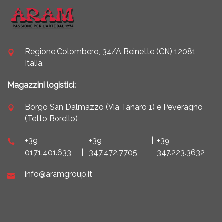
Regione Colombero, 34/A Beinette (CN) 12081
Italia.
Magazzini logistici:
Borgo San Dalmazzo (Via Tanaro 1) e Peveragno
(Tetto Borello)
+39
+39
|
+39
0171.401.633
|
347.472.7705
347.223.3632
info@aramgroup.it