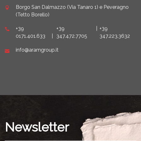
Borgo San Dalmazzo (Via Tanaro 1) e Peveragno
(Tetto Borello)
+39
+39
|
+39
0171.401.633
|
347.472.7705
347.223.3632
info@aramgroup.it
Newsletter