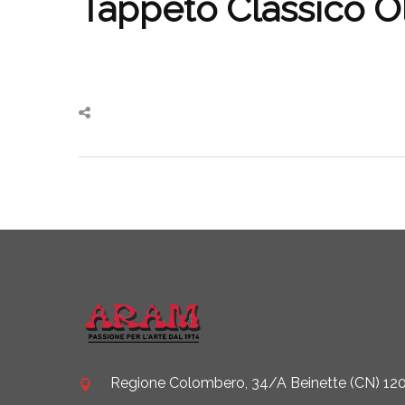
Tappeto Classico O
Regione Colombero, 34/A Beinette (CN) 1208