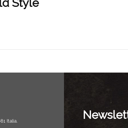
ld Style
Newslet
1 Italia.