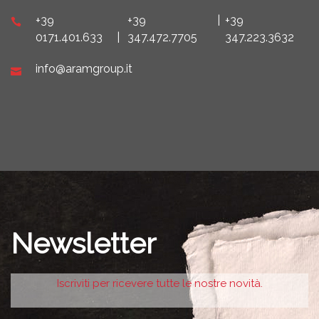
+39
+39
|
+39
0171.401.633
|
347.472.7705
347.223.3632
info@aramgroup.it
Newsletter
Iscriviti per ricevere tutte le nostre novità.