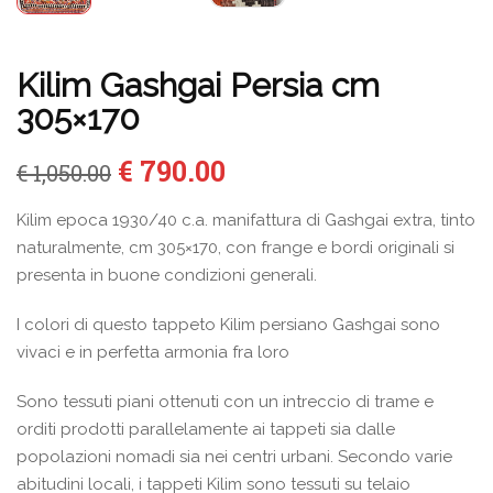
Kilim Gashgai Persia cm
305×170
Il
Il
€
790.00
€
1,050.00
prezzo
prezzo
originale
attuale
Kilim epoca 1930/40 c.a. manifattura di Gashgai extra, tinto
era:
è:
naturalmente, cm 305×170, con frange e bordi originali si
€ 1,050.00.
€ 790.00.
presenta in buone condizioni generali.
I colori di questo tappeto Kilim persiano Gashgai sono
vivaci e in perfetta armonia fra loro
Sono tessuti piani ottenuti con un intreccio di trame e
orditi prodotti parallelamente ai tappeti sia dalle
popolazioni nomadi sia nei centri urbani. Secondo varie
abitudini locali, i tappeti Kilim sono tessuti su telaio