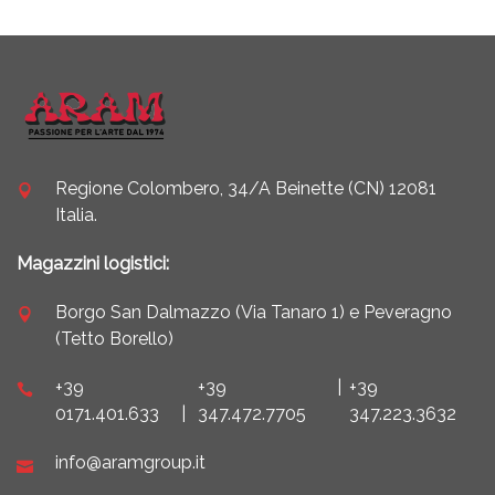
Regione Colombero, 34/A Beinette (CN) 12081
Italia.
Magazzini logistici:
Borgo San Dalmazzo (Via Tanaro 1) e Peveragno
(Tetto Borello)
+39
+39
|
+39
0171.401.633
|
347.472.7705
347.223.3632
info@aramgroup.it