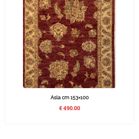
Asla cm 153×100
€
490.00