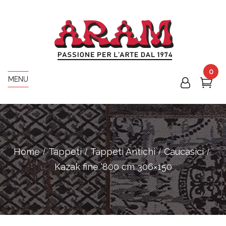
0
MENU
Home
Tappeti
Tappeti Antichi
Caucasici
Kazak fine ‘800 cm 306×150