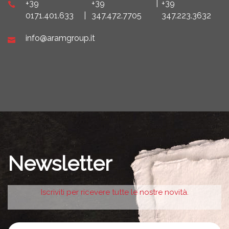
+39
+39
|
+39
0171.401.633
|
347.472.7705
347.223.3632
info@aramgroup.it
Newsletter
Iscriviti per ricevere tutte le nostre novità.