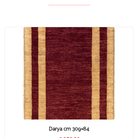
Darya cm 309×84