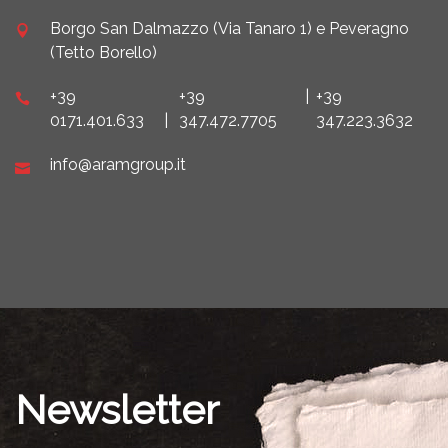
Borgo San Dalmazzo (Via Tanaro 1) e Peveragno
(Tetto Borello)
+39
+39
|
+39
0171.401.633
|
347.472.7705
347.223.3632
info@aramgroup.it
Newsletter