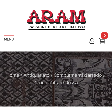
0
MENU
Home
Antiquariato
Complementi d'arredo
Croce d’altare Russa