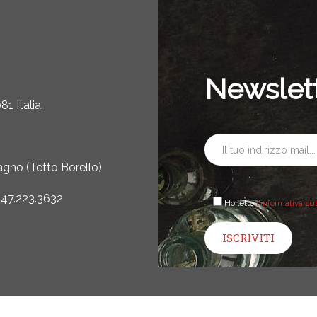
Newslet
1 Italia.
gno (Tetto Borello)
347.223.3632
Ho letto
l'informativa su