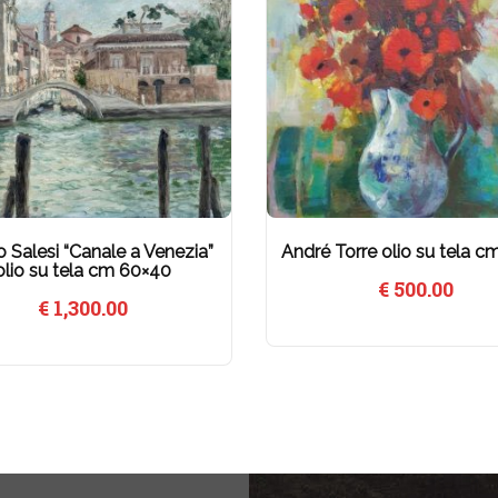
o Salesi “Canale a Venezia”
André Torre olio su tela c
olio su tela cm 60×40
€
500.00
€
1,300.00