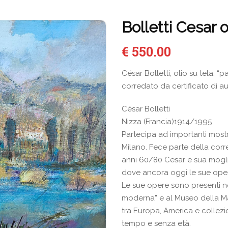
Bolletti Cesar 
€
550.00
César Bolletti, olio su tela, “
corredato da certificato di au
César Bolletti
Nizza (Francia)1914/1995
Partecipa ad importanti mostr
Milano. Fece parte della corre
anni 60/80 Cesar e sua mogli
dove ancora oggi le sue oper
Le sue opere sono presenti ne
moderna” e al Museo della Mari
tra Europa, America e collezio
tempo e senza età.