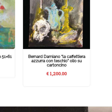
m 51×61
Bernard Damiano “la caffettiera
azzurra con teschio” olio su
cartoncino
€
1,200.00