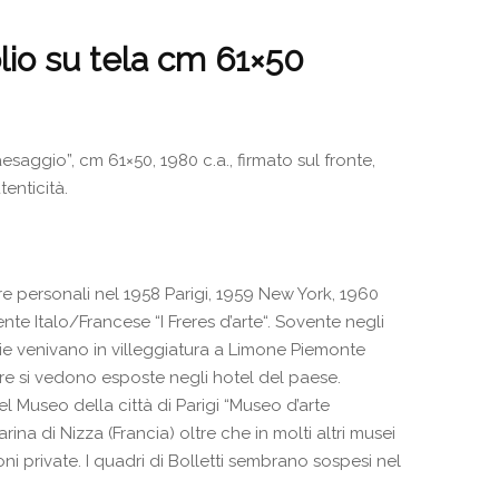
olio su tela cm 61×50
paesaggio”, cm 61×50, 1980 c.a., firmato sul fronte,
tenticità.
e personali nel 1958 Parigi, 1959 New York, 1960
nte Italo/Francese “I Freres d’arte“. Sovente negli
e venivano in villeggiatura a Limone Piemonte
e si vedono esposte negli hotel del paese.
l Museo della città di Parigi “Museo d’arte
na di Nizza (Francia) oltre che in molti altri musei
ni private. I quadri di Bolletti sembrano sospesi nel