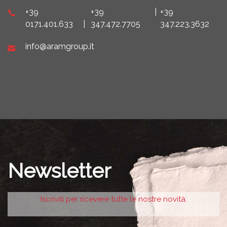
+39
+39
|
+39
0171.401.633
|
347.472.7705
347.223.3632
info@aramgroup.it
Newsletter
Iscriviti per ricevere tutte le nostre novità.